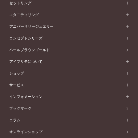
婚約指輪一覧
結婚指輪 (マリッジリング)
セットリング
素材から選ぶ
結婚指輪一覧
セットリング
エタニティリング
プラチナ
フォルムから選ぶ
素材から選ぶ
セットリング一覧
エタニティリング
アニバーサリージュエリー
イエローゴールド
ストレートライン
プラチナ
セッティングから選ぶ
フォルムから選ぶ
素材から選ぶ
エタニティリング一覧
アニバーサリージュエリー
コンセプトシリーズ
ピンクゴールド
ウェーブライン
イエローゴールド
ソリテール
ストレートライン
スタイルから選ぶ
プラチナ
セッティングから選ぶ
素材から選ぶ
アニバーサリージュエリー一覧
コンセプトシリーズ
ペールブラウンゴールド
ペールブラウンゴールド
V字ライン
ピンクゴールド
ワンサイドメレ
ウェーブライン
シンプル
イエローゴールド
プレーン
価格帯から選ぶ
スタイルから選ぶ
プラチナ
ネックレス
コンビネーション
オリジンビリーフ
ペールブラウンゴールド
ダブルサイドメレ
アイプリモについて
V字ライン
フェミニン
ピンクゴールド
ワンメレ
50万円台～
シンプル
イエローゴールド
婚約指輪ガイド
ベビーリング
価格帯から選ぶ
フラワリー
コンビネーション
ラインメレ
モード
アイプリモについて
ペールブラウンゴールド
セベラルメレ
ショップ
40万円台～
フェミニン
ピンクゴールド
ファッションリング
50万円～
婚約指輪 人気ランキング
結婚指輪 人気ランキング
初空
エレガント
コンビネーション
ラインメレ
30万円台～
®
モード
パーソナルハンド診断
店舗一覧
ペールブラウンゴールド
ブレスレット
サービス
40万円～50万円
婚約ネックレス
エトワル
ゴージャス
20万円台～
エレガント
ピアス
30万円～40万円
デザインへのこだわり
プロポーズサポート
スワハ
北海道
インフォメーション
ダイヤモンドシェイプコレクション
10万円台～
ゴージャス
イヤリング
20万円～30万円
品質へのこだわり
プレミオン
サービス
ご来店予約について
札幌店
ブックマーク
®
パーフェクトプロポーズリング
アニバーサリーギフト
10万円～20万円
一生涯のメンテナンス
函館店
アフターサービス
ニュース一覧
コラム
ダイヤモンドプロポーズ
取扱店)エヴァンスブライダル 旭川本店
近くに店舗がある
ご購入方法・仕上げ日数
お客様の声
コラム
オンラインショップ