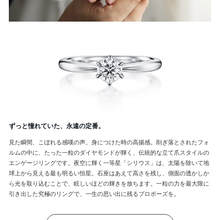
ずっと憧れていた、永遠の定番。
見た瞬間、こぼれる感嘆の声。身につけた時の高揚感。削ぎ落とされたフォ
ルムの中に、たった一粒のダイヤモンドが輝く、伝統的な立て爪スタイルの
エンゲージリングです。夜空に輝く一等星「シリウス」は、太陽を除いて地
球上から見える最も明るい恒星。石座はあえて高さを残し、側面の透かしか
ら光を取り込むことで、眩しいほどの輝きを放ちます。一粒の力を最大限に
引き出した究極のリングで、一生の思い出に残るプロポーズを。