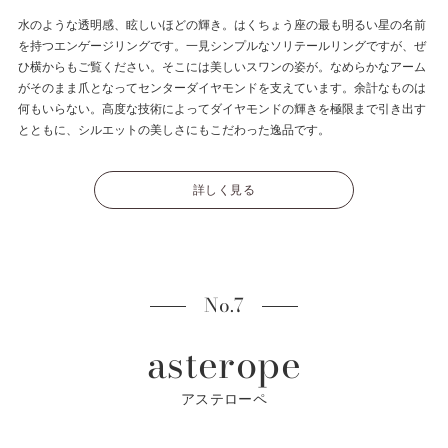
水のような透明感、眩しいほどの輝き。はくちょう座の最も明るい星の名前
を持つエンゲージリングです。一見シンプルなソリテールリングですが、ぜ
ひ横からもご覧ください。そこには美しいスワンの姿が。なめらかなアーム
がそのまま爪となってセンターダイヤモンドを支えています。余計なものは
何もいらない。高度な技術によってダイヤモンドの輝きを極限まで引き出す
とともに、シルエットの美しさにもこだわった逸品です。
詳しく見る
No.7
asterope
アステローペ