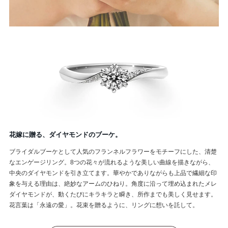
花嫁に贈る、ダイヤモンドのブーケ。
ブライダルブーケとして人気のフランネルフラワーをモチーフにした、清楚
なエンゲージリング。8つの花々が流れるような美しい曲線を描きながら、
中央のダイヤモンドを引き立てます。華やかでありながらも上品で繊細な印
象を与える理由は、絶妙なアームのひねり。角度に沿って埋め込まれたメレ
ダイヤモンドが、動くたびにキラキラと瞬き、所作までも美しく見せます。
花言葉は「永遠の愛」。花束を贈るように、リングに想いを託して。