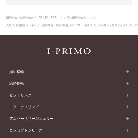
婚約指輪・結婚指輪の「I-PRIMO」TOP
人気の婚約指輪ランキング
人気の婚約指輪ランキング｜婚約指輪・結婚指輪はI-PRIMO 運命のリングが見つかるブライダルリング専門
No.15
helia
ヘリア
婚約指輪
婚約指輪 (エンゲージリング)
結婚指輪
婚約指輪一覧
結婚指輪 (マリッジリング)
セットリング
素材から選ぶ
結婚指輪一覧
セットリング
エタニティリング
プラチナ
フォルムから選ぶ
素材から選ぶ
セットリング一覧
エタニティリング
アニバーサリージュエリー
イエローゴールド
ストレートライン
プラチナ
セッティングから選ぶ
フォルムから選ぶ
素材から選ぶ
エタニティリング一覧
アニバーサリージュエリー
コンセプトシリーズ
ピンクゴールド
ウェーブライン
あなただけを見つめて、生きていきたい。
イエローゴールド
ソリテール
ストレートライン
スタイルから選ぶ
プラチナ
セッティングから選ぶ