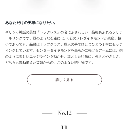
あなただけの英雄になりたい。
ギリシャ神話の英雄「ヘラクレス」の名にふさわしい、品格あふれるソリテ
ールリングです。冠のような石座には、6石のメレダイヤモンドが鎮座。極
小であっても、品質はトップクラス。職人の手でひとつひとつ丁寧にセッテ
ィングしています。センターダイヤモンドを高らかに掲げるアームには、剣
のように美しいエッジラインを効かせ、凛とした印象に。強さとやさしさ、
どちらも兼ね備えた英雄からの、この上ない贈り物です。
詳しく見る
No.12