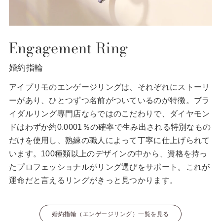
目に入るたび、こころが微笑む。
北極星「ポラリス」は、不動の星。永遠に変わらない愛を三連星で表現した
エンゲージリングです。絶妙なバランスであしらわれたメレダイヤモンド
Engagement Ring
が、優美な印象を醸し出すとともに、センターダイヤモンドをより大きく際
立たせています。横から見ると、両サイドに光を取り込むハートの透かし
婚約指輪
が。日常生活にも馴じみやすいよう、出っ張りや引っ掛かりを極力抑えたデ
ザイン。ときめきと安心感、その両方を叶えてくれる頼もしいリングです。
アイプリモのエンゲージリングは、それぞれにストーリ
ーがあり、ひとつずつ名前がついているのが特徴。ブラ
詳しく見る
イダルリング専門店ならではのこだわりで、ダイヤモン
ドはわずか約0.0001％の確率で生み出される特別なもの
だけを使用し、熟練の職人によって丁寧に仕上げられて
います。100種類以上のデザインの中から、資格を持っ
No.14
たプロフェッショナルがリング選びをサポート。これが
運命だと言えるリングがきっと見つかります。
polaris noble
ポラリス Noble
婚約指輪（エンゲージリング）一覧を見る