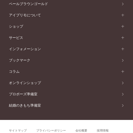
素材から選ぶ
アニバーサリージュエリー一覧
コンセプトシリーズ
ペールブラウンゴールド
ペールブラウンゴールド
V字ライン
ピンクゴールド
ワンサイドメレ
太陽に向かってひたむきに咲く向日葵の姿にインスパイアされたエンゲージ
ウェーブライン
シンプル
イエローゴールド
プレーン
価格帯から選ぶ
スタイルから選ぶ
プラチナ
ネックレス
コンビネーション
リングです。華奢なアームだからこそ際立つ、センターダイヤモンドの凜と
オリジンビリーフ
ペールブラウンゴールド
ダブルサイドメレ
アイプリモについて
V字ライン
フェミニン
ピンクゴールド
ワンメレ
50万円台～
シンプル
した輝き。目に入るたびにポジティブな気持ちにさせてくれる、星をかたど
イエローゴールド
婚約指輪ガイド
ベビーリング
価格帯から選ぶ
フラワリー
コンビネーション
ラインメレ
ったサイドビュー。シンプルな中にもこだわりが詰まったデザインが、一途
モード
アイプリモについて
ペールブラウンゴールド
セベラルメレ
ショップ
40万円台～
フェミニン
ピンクゴールド
ファッションリング
50万円～
婚約指輪 人気ランキング
結婚指輪 人気ランキング
初空
な思いを余すところなく伝えます。笑顔がまぶしい、向日葵のようなあの人
エレガント
コンビネーション
ラインメレ
30万円台～
®
モード
パーソナルハンド診断
店舗一覧
ペールブラウンゴールド
へ。これからもずっと、笑顔が輝き続けることを祈って。
ブレスレット
サービス
40万円～50万円
婚約ネックレス
エトワル
ゴージャス
20万円台～
エレガント
ピアス
30万円～40万円
デザインへのこだわり
プロポーズサポート
スワハ
北海道
インフォメーション
ダイヤモンドシェイプコレクション
10万円台～
ゴージャス
詳しく見る
イヤリング
20万円～30万円
品質へのこだわり
プレミオン
サービス
ご来店予約について
札幌店
ブックマーク
®
パーフェクトプロポーズリング
アニバーサリーギフト
10万円～20万円
一生涯のメンテナンス
函館店
アフターサービス
ニュース一覧
コラム
ダイヤモンドプロポーズ
取扱店)エヴァンスブライダル 旭川本店
近くに店舗がある
ご購入方法・仕上げ日数
お客様の声
コラム
オンラインショップ
No.16
プロミスダイヤモンド&バースストーン
東北
SWEET STORIES
ダイヤモンド
プロポーズ準備室
婚約指輪
ブライダルアイテム
仙台店
peone
ショップブログ
結婚のきもち準備室
結婚指輪
青森店
公式アンバサダー
ピオネ
リング
弘前パークホテル店
よくあるご質問
プロポーズ
秋田店
サイトマップ
プライバシーポリシー
会社概要
採用情報