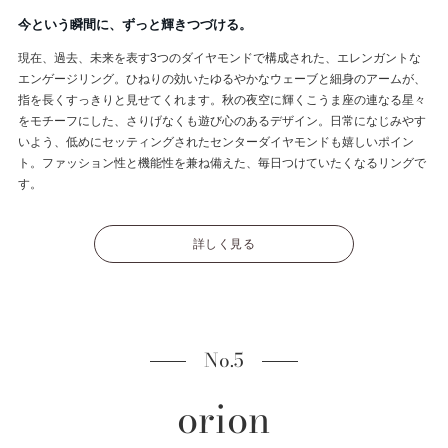
今という瞬間に、ずっと輝きつづける。
現在、過去、未来を表す3つのダイヤモンドで構成された、エレンガントな
エンゲージリング。ひねりの効いたゆるやかなウェーブと細身のアームが、
指を長くすっきりと見せてくれます。秋の夜空に輝くこうま座の連なる星々
をモチーフにした、さりげなくも遊び心のあるデザイン。日常になじみやす
いよう、低めにセッティングされたセンターダイヤモンドも嬉しいポイン
ト。ファッション性と機能性を兼ね備えた、毎日つけていたくなるリングで
す。
詳しく見る
No.5
orion