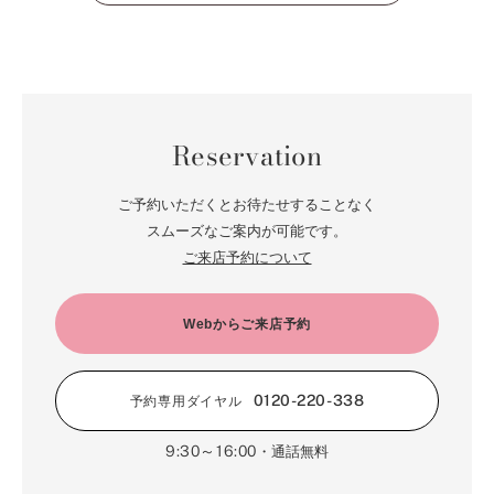
Reservation
ご予約いただくとお待たせすることなく
スムーズなご案内が可能です。
ご来店予約について
決してほどけない、運命の糸。
不動の星と呼ばれる北極星「ポラリス」にインスパイアされて生まれた、エ
レガントなエンゲージリングです。三連星をかたどった3つのダイヤモンド
Webからご来店予約
からなる、吸引力のあるデザイン。運命の糸を織り上げたような透かし模様
は、ほどけない強い決意を表しています。華やかさがありながらも、日常で
使いやすいよう細部まで配慮が行き届いた快適な着け心地。永遠に変わらな
0120-220-338
予約専用ダイヤル
い気持ちを、ノーブルな輝きにのせて。
9:30～16:00
・通話無料
詳しく見る